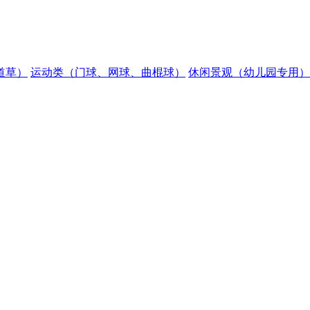
道草）
运动类（门球、网球、曲棍球）
休闲景观（幼儿园专用）